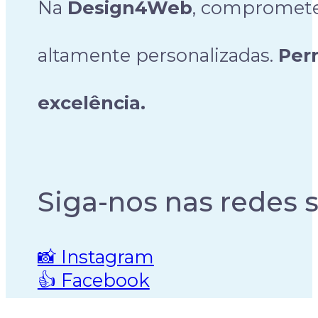
Na
Design4Web
, comprometem
altamente personalizadas.
Per
excelência.
Siga-nos nas redes s
📸 Instagram
👍 Facebook