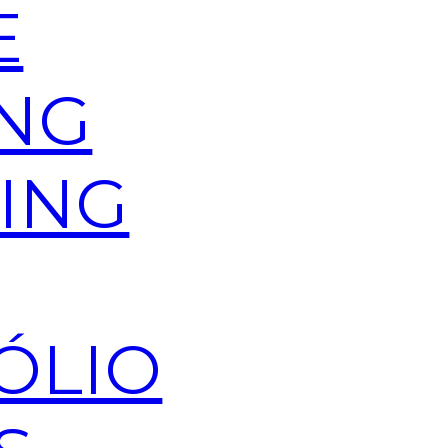
E
NG
ING
ÓLIO